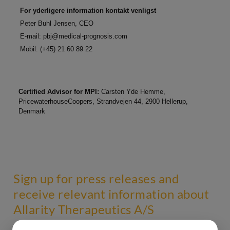
For yderligere information kontakt venligst
Peter Buhl Jensen, CEO
E-mail:
pbj@medical-prognosis.com
Mobil: (+45) 21 60 89 22
Certified Advisor for MPI:
Carsten Yde Hemme,
PricewaterhouseCoopers, Strandvejen 44, 2900 Hellerup,
Denmark
Sign up for press releases and
receive relevant information about
Allarity Therapeutics A/S