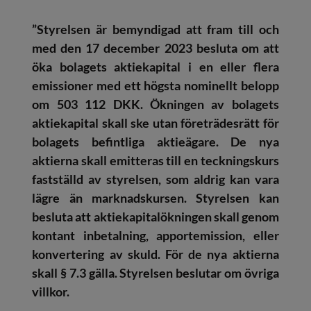
”Styrelsen är bemyndigad att fram till och
med den 17 december 2023 besluta om att
öka bolagets aktiekapital i en eller flera
emissioner med ett högsta nominellt belopp
om 503 112 DKK. Ökningen av bolagets
aktiekapital skall ske utan företrädesrätt för
bolagets befintliga aktieägare. De nya
aktierna skall emitteras till en teckningskurs
fastställd av styrelsen, som aldrig kan vara
lägre än marknadskursen. Styrelsen kan
besluta att aktiekapitalökningen skall genom
kontant inbetalning, apportemission, eller
konvertering av skuld. För de nya aktierna
skall § 7.3 gälla. Styrelsen beslutar om övriga
villkor.