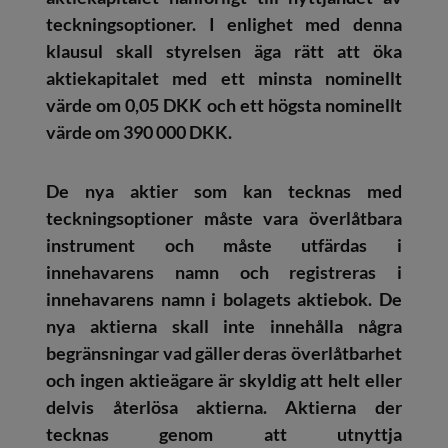
teckningsoptioner. I enlighet med denna
klausul skall styrelsen äga rätt att öka
aktiekapitalet med ett minsta nominellt
värde om 0,05 DKK och ett högsta nominellt
värde om 390 000 DKK.
De nya aktier som kan tecknas med
teckningsoptioner måste vara överlåtbara
instrument och måste utfärdas i
innehavarens namn och registreras i
innehavarens namn i bolagets aktiebok. De
nya aktierna skall inte innehålla några
begränsningar vad gäller deras överlåtbarhet
och ingen aktieägare är skyldig att helt eller
delvis återlösa aktierna. Aktierna der
tecknas genom att utnyttja