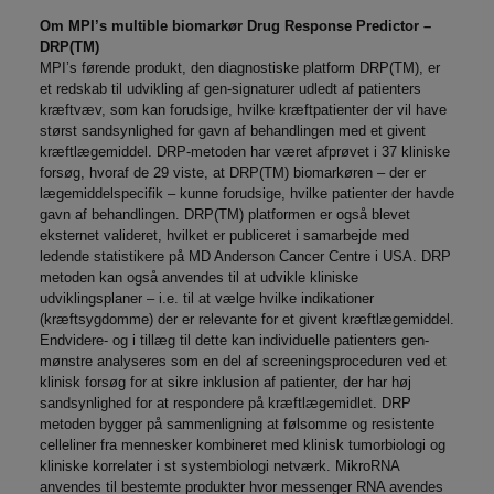
Om MPI’s multible biomarkør
Drug Response Predictor –
DRP(TM)
MPI’s førende produkt, den diagnostiske platform DRP(TM), er
et redskab til udvikling af gen-signaturer udledt af patienters
kræftvæv, som kan forudsige, hvilke kræftpatienter der vil have
størst sandsynlighed for gavn af behandlingen med et givent
kræftlægemiddel. DRP-metoden har været afprøvet i 37 kliniske
forsøg, hvoraf de 29 viste, at DRP(TM) biomarkøren – der er
lægemiddelspecifik – kunne forudsige, hvilke patienter der havde
gavn af behandlingen. DRP(TM) platformen er også blevet
eksternet valideret, hvilket er publiceret i samarbejde med
ledende statistikere på MD Anderson Cancer Centre i USA. DRP
metoden kan også anvendes til at udvikle kliniske
udviklingsplaner – i.e. til at vælge hvilke indikationer
(kræftsygdomme) der er relevante for et givent kræftlægemiddel.
Endvidere- og i tillæg til dette kan individuelle patienters gen-
mønstre analyseres som en del af screeningsproceduren ved et
klinisk forsøg for at sikre inklusion af patienter, der har høj
sandsynlighed for at respondere på kræftlægemidlet. DRP
metoden bygger på sammenligning at følsomme og resistente
celleliner fra mennesker kombineret med klinisk tumorbiologi og
kliniske korrelater i st systembiologi netværk. MikroRNA
anvendes til bestemte produkter hvor messenger RNA avendes