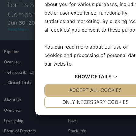
for Its Stenoparib DRP®
about you for various purposes, includi
Companion Diagnostic
better user experience, functionality,
statistics and marketing. By clicking 'A
Jun 30, 2026
all cookies' you consent to these purpo
Read More »
You can read more about our use of
Pipeline
Technology
cookies and processing of personal da
®
Overview
The DRP
Platform
our website.
– Stenoparib
– External Programs
Scientific Publications
SHOW
DETAILS
–
Clinical Trials
YES
ACCEPT ALL COOKIES
NO
YES
NO
NECESSARY
PREFERENCES
About Us
Investors
ONLY NECESSARY COOKIES
Overview
Overview
YES
NO
YES
NO
Leadership
News
MARKETING
STATISTICS
Board of Directors
Stock Info