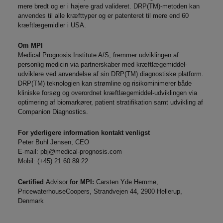
mere bredt og er i højere grad valideret. DRP(TM)-metoden kan
anvendes til alle kræfttyper og er patenteret til mere end 60
kræftlægemidler i USA.
Om MPI
Medical Prognosis Institute A/S, fremmer udviklingen af
personlig medicin via partnerskaber med kræftlægemiddel-
udviklere ved anvendelse af sin DRP(TM) diagnostiske platform.
DRP(TM) teknologien kan strømline og risikominimerer både
kliniske forsøg og overordnet kræftlægemiddel-udviklingen via
optimering af biomarkører, patient stratifikation samt udvikling af
Companion Diagnostics.
For yderligere information kontakt venligst
Peter Buhl Jensen, CEO
E-mail:
pbj@medical-prognosis.com
Mobil: (+45) 21 60 89 22
Certified
Advisor
for MPI:
Carsten Yde Hemme,
PricewaterhouseCoopers, Strandvejen 44, 2900 Hellerup,
Denmark