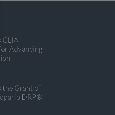
s CLIA
 for Advancing
tion
 the Grant of
tenoparib DRP®