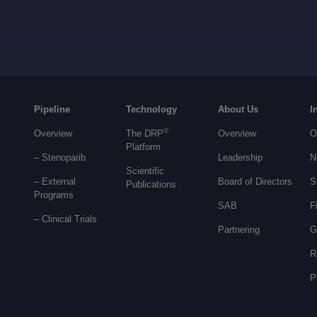
Pipeline
Technology
About Us
I
®
Overview
The DRP
Overview
O
Platform
– Stenoparib
Leadership
N
Scientific
– External
Board of Directors
S
Publications
Programs
SAB
F
–
Clinical Trials
Partnering
G
R
P