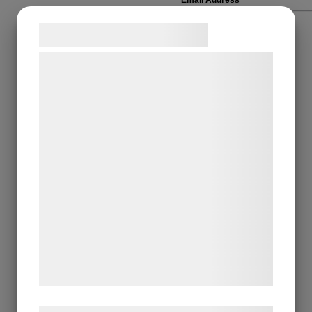
Samtykke til cookies
Vi og vores samarbejdspartnere bruger
teknologier, herunder cookies, til at
indsamle oplysninger om dig til forskellige
formål, herunder: Tilpasning af annoncering,
bedre brugeroplevelse, funktionalitet,
statistik og marketing. Disse oplysninger
kan blive delt med annoncerings- og
analysepartnere, som kan kombinere dem
med data, du tidligere har givet dem eller
de har indsamlet gennem din brug af deres
tjenester. Ved at klikke på 'OK' giver du
samtykke til disse formål.