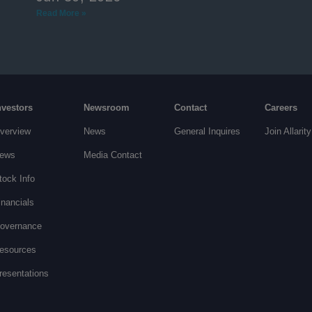
Read More »
nvestors
Newsroom
Contact
Careers
verview
News
General Inquires
Join Allarity
ews
Media Contact
tock Info
inancials
overnance
esources
resentations