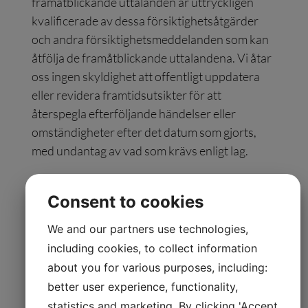
framåtblickande uttalanden är uttryckligen
kvalificerade av dessa försiktighetsåtgärder
och andra försiktighetsmeddelanden som kan
åtfölja de framåtblickande uttalandena. Vi åtar
oss ingen skyldighet att offentligt uppdatera
eller revidera framtidsutsikter för att
återspegla efterföljande händelser eller
omständigheter efter det datum som gjorts,
med undantag av vad som krävs enligt lag.
Certified Adviser:
Sedermera
Consent to cookies
Fondkommission. Epost:
ca@sedermera.se
,
telefon 040-615 14 10
We and our partners use technologies,
including cookies, to collect information
about you for various purposes, including:
Bilaga
better user experience, functionality,
statistics and marketing. By clicking 'Accept