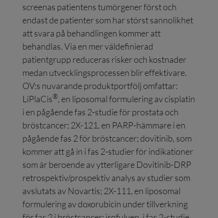
screenas patientens tumörgener först och
endast de patienter som har störst sannolikhet
att svara på behandlingen kommer att
behandlas. Via en mer väldefinierad
patientgrupp reduceras risker och kostnader
medan utvecklingsprocessen blir effektivare.
OV:s nuvarande produktportfölj omfattar:
®
LiPlaCis
, en liposomal formulering av cisplatin
i en pågående fas 2-studie för prostata och
bröstcancer; 2X-121, en PARP-hämmare i en
pågående fas 2 för bröstcancer; dovitinib, som
kommer att gå in i fas 2-studier för indikationer
som är beroende av ytterligare Dovitinib-DRP
retrospektiv/prospektiv analys av studier som
avslutats av Novartis; 2X-111, en liposomal
formulering av doxorubicin under tillverkning
för fas 2 i bröstcancer; irofulven, i fas 2-studie