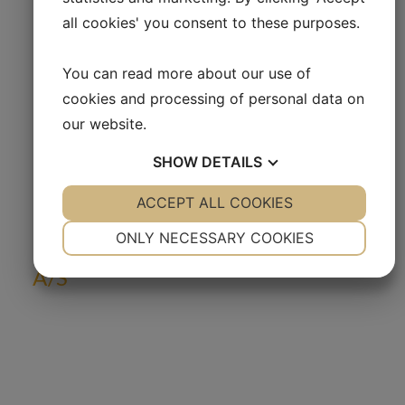
Artikel i Pharmagenomics förklarar hur
all cookies' you consent to these purposes.
DRP kan ge vägledning i valet av
bröstcancerbehandling
You can read more about our use of
cookies and processing of personal data on
our website.
SHOW
DETAILS
Prenumerera på
YES
ACCEPT ALL COOKIES
NO
YES
NO
pressmeddelanden och finansiella
NECESSARY
PREFERENCES
ONLY NECESSARY COOKIES
rapporter från Oncology Venture
YES
NO
YES
NO
A/S
MARKETING
STATISTICS