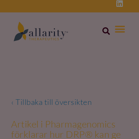
Skip
to
content
‹ Tillbaka till översikten
Artikel i Pharmagenomics
förklarar hur DRP® kan ge