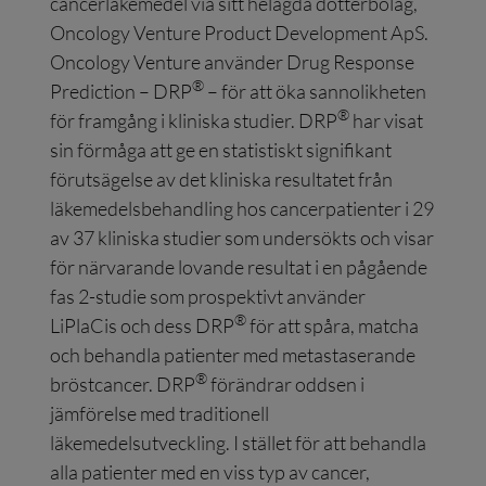
cancerläkemedel via sitt helägda dotterbolag,
Oncology Venture Product Development ApS.
Oncology Venture använder Drug Response
®
Prediction – DRP
– för att öka sannolikheten
®
för framgång i kliniska studier. DRP
har visat
sin förmåga att ge en statistiskt signifikant
förutsägelse av det kliniska resultatet från
läkemedelsbehandling hos cancerpatienter i 29
av 37 kliniska studier som undersökts och visar
för närvarande lovande resultat i en pågående
fas 2-studie som prospektivt använder
®
LiPlaCis och dess DRP
för att spåra, matcha
och behandla patienter med metastaserande
®
bröstcancer. DRP
förändrar oddsen i
jämförelse med traditionell
läkemedelsutveckling. I stället för att behandla
alla patienter med en viss typ av cancer,