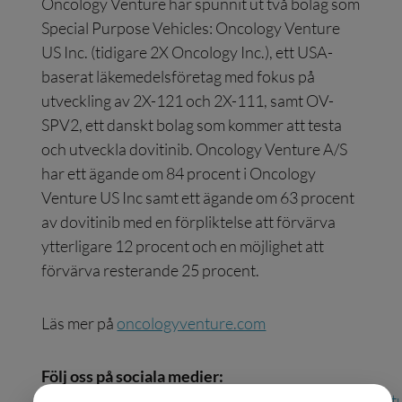
Oncology Venture har spunnit ut två bolag som
Special Purpose Vehicles: Oncology Venture
US Inc. (tidigare 2X Oncology Inc.), ett USA-
baserat läkemedelsföretag med fokus på
utveckling av 2X-121 och 2X-111, samt OV-
SPV2, ett danskt bolag som kommer att testa
och utveckla dovitinib. Oncology Venture A/S
har ett ägande om 84 procent i Oncology
Venture US Inc samt ett ägande om 63 procent
av dovitinib med en förpliktelse att förvärva
ytterligare 12 procent och en möjlighet att
förvärva resterande 25 procent.
Läs mer på
oncologyventure.com
Följ oss på sociala medier:
Facebook:
https://www.facebook.com/oncologyvent