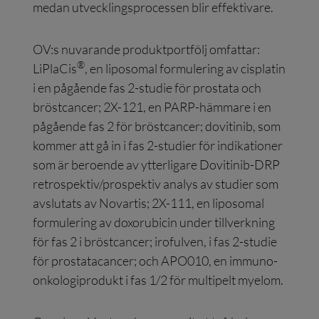
medan utvecklingsprocessen blir effektivare.
OV:s nuvarande produktportfölj omfattar:
®
LiPlaCis
, en liposomal formulering av cisplatin
i en pågående fas 2-studie för prostata och
bröstcancer; 2X-121, en PARP-hämmare i en
pågående fas 2 för bröstcancer; dovitinib, som
kommer att gå in i fas 2-studier för indikationer
som är beroende av ytterligare Dovitinib-DRP
retrospektiv/prospektiv analys av studier som
avslutats av Novartis; 2X-111, en liposomal
formulering av doxorubicin under tillverkning
för fas 2 i bröstcancer; irofulven, i fas 2-studie
för prostatacancer; och APO010, en immuno-
onkologiprodukt i fas 1/2 för multipelt myelom.