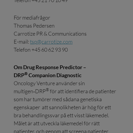
Telefon +45 21 70 10 49
För mediafrågor
Thomas Pedersen
Carrotize PR & Communications
E-mail:
tsp@carrotize.com
Telefon +45 60 62 93 90
Om Drug Response Predictor –
®
DRP
Companion Diagnostic
Oncology Venture använder sin
®
multigen‑DRP
för att identifiera de patienter
som har tumörer med sådana genetiska
egenskaper att sannolikheten är hög för ett
bra behandlingssvar på ett visst läkemedel.
Målet är att utveckla läkemedel för rätt
patienter, och genom att screena patienter