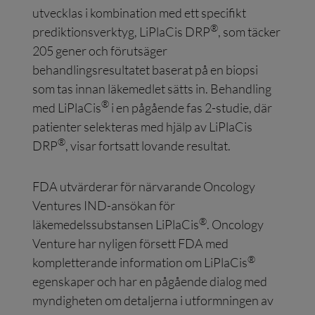
utvecklas i kombination med ett specifikt
®
prediktionsverktyg, LiPlaCis DRP
, som täcker
205 gener och förutsäger
behandlingsresultatet baserat på en biopsi
som tas innan läkemedlet sätts in. Behandling
®
med LiPlaCis
i en pågående fas 2-studie, där
patienter selekteras med hjälp av LiPlaCis
®
DRP
, visar fortsatt lovande resultat.
FDA utvärderar för närvarande Oncology
Ventures IND-ansökan för
®
läkemedelssubstansen LiPlaCis
. Oncology
Venture har nyligen försett FDA med
®
kompletterande information om LiPlaCis
egenskaper och har en pågående dialog med
myndigheten om detaljerna i utformningen av