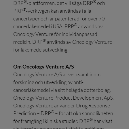
®
®
DRP
‑plattformen, det vill säga DRP
och
®
PRP
‑verktygen kan användas i alla
cancertyper och är patenterad för över 70
®
cancerläkemedel i USA. PRP
används av
Oncology Venture för individanpassad
®
medicin. DRP
används av Oncology Venture
för läkemedelsutveckling.
Om Oncology Venture A/S
Oncology Venture A/S är verksamt inom
forskning och utveckling av anti-
cancerläkemedel via sitt helägda dotterbolag,
Oncology Venture Product Development ApS.
Oncology Venture använder Drug Response
®
Prediction – DRP
– för att öka sannolikheten
®
för framgång i kliniska studier. DRP
har visat
sin förmåga att ge en statistiskt signifikant