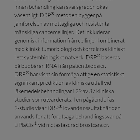
innan behandling kan svarsgraden ökas
®
väsentligt. DRP
‑metoden bygger på
jämförelsen av mottagliga och resistenta
mänskliga cancercellinjer. Det inkluderar
genomisk information från cellinjer kombinerat
med klinisk tumörbiologi och korreleras kliniskt
®
i ett systembiologiskt nätverk. DRP
baseras
på budbärar-RNA från patientbiopsier.
®
DRP
har visat sin förmåga att ge en statistiskt
signifikant prediktion av kliniska utfall vid
läkemedelsbehandlingar i 29 av 37 kliniska
studier som utvärderats. I en pågående fas
®
2‑studie visar DRP
lovande resultat när den
används för att förutsäga behandlingssvar på
®
LiPlaCis
vid metastaserad bröstcancer.