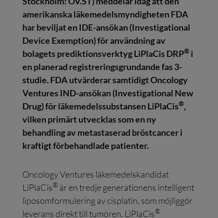
Stockholm: OV.ST) meddelar idag att den
amerikanska läkemedelsmyndigheten FDA
har beviljat en IDE-ansökan (Investigational
Device Exemption) för användning av
®
bolagets prediktionsverktyg LiPlaCis DRP
i
en planerad registreringsgrundande fas 3-
studie. FDA utvärderar samtidigt Oncology
Ventures IND-ansökan (Investigational New
®
Drug) för läkemedelssubstansen LiPlaCis
,
vilken primärt utvecklas som en ny
behandling av metastaserad bröstcancer i
kraftigt förbehandlade patienter.
Oncology Ventures läkemedelskandidat
®
LiPlaCis
är en tredje generationens intelligent
liposomformulering av cisplatin, som möjliggör
®
leverans direkt till tumören. LiPlaCis