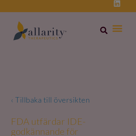
Skip
to
content
‹ Tillbaka till översikten
FDA utfärdar IDE-
godkännande för