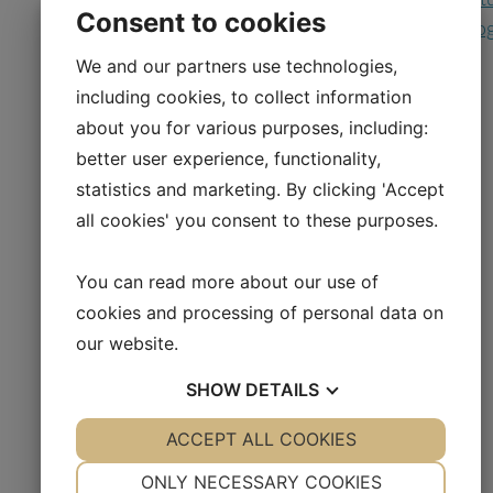
Consent to cookies
LinkedIn:
https://www.linkedin.com/company/oncolo
venture/
We and our partners use technologies,
Twitter:
https://twitter.com/OncologyVenture
including cookies, to collect information
about you for various purposes, including:
Framåtblickande uttalanden
better user experience, functionality,
Detta tillkännagivande inkluderar
statistics and marketing. By clicking 'Accept
framåtblickande uttalanden som inbegriper
all cookies' you consent to these purposes.
risker, osäkerhetsfaktorer och andra faktorer,
av vilka många ligger utanför vår kontroll, vilket
You can read more about our use of
kan få det faktiska resultatet att avvika
cookies and processing of personal data on
väsentligt från de resultat som diskuteras i de
our website.
framåtblickande uttalandena. Framåtblickande
uttalanden inkluderar uttalanden om våra
SHOW
DETAILS
planer, målsättningar, mål, framtida händelser,
YES
ACCEPT ALL COOKIES
NO
YES
NO
prestanda och/eller annan information som
NECESSARY
PREFERENCES
inte är historisk information. Alla sådana
ONLY NECESSARY COOKIES