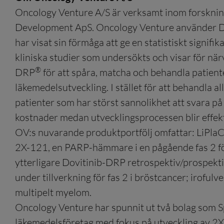
Oncology Venture A/S är verksamt inom forskning
Development ApS. Oncology Venture använder D
har visat sin förmåga att ge en statistiskt signif
kliniska studier som undersökts och visar för nä
®
DRP
för att spåra, matcha och behandla patie
läkemedelsutveckling. I stället för att behandla 
patienter som har störst sannolikhet att svara p
kostnader medan utvecklingsprocessen blir effekt
OV:s nuvarande produktportfölj omfattar: LiPlaC
2X-121, en PARP-hämmare i en pågående fas 2 för 
ytterligare Dovitinib-DRP retrospektiv/prospekti
under tillverkning för fas 2 i bröstcancer; irofu
multipelt myelom.
Oncology Venture har spunnit ut två bolag som Sp
läkemedelsföretag med fokus på utveckling av 2X