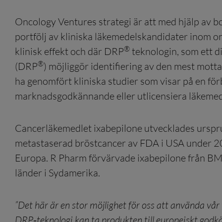
Oncology Ventures strategi är att med hjälp av
portfölj av kliniska läkemedelskandidater inom on
®
klinisk effekt och där DRP
teknologin, som ett d
®
(DRP
) möjliggör identifiering av den mest mott
ha genomfört kliniska studier som visar på en f
marknadsgodkännande eller utlicensiera läkemede
Cancerläkemedlet ixabepilone utvecklades urspr
metastaserad bröstcancer av FDA i USA under 2
Europa. R Pharm förvärvade ixabepilone från BMS
länder i Sydamerika.
”Det här är en stor möjlighet för oss att använda v
DRP‑teknologi kan ta produkten till europeiskt godkä