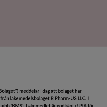
laget”) meddelar i dag att bolaget har
 från läkemedelsbolaget R Pharm-US LLC. I
quibb (BMS). Läkemedlet är godkänt i USA för