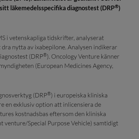
®
sitt läkemedelsspecifika diagnostest (DRP
)
i vetenskapliga tidskrifter, analyserat
t dra nytta av ixabepilone. Analysen indikerar
®
 diagnostest (DRP
). Oncology Venture känner
lsmyndigheten (European Medicines Agency,
®
iagnosverktyg (DRP
) i europeiska kliniska
en exklusiv option att inlicensiera de
tures kostnadsbas eftersom den kliniska
nt venture/Special Purpose Vehicle) samtidigt