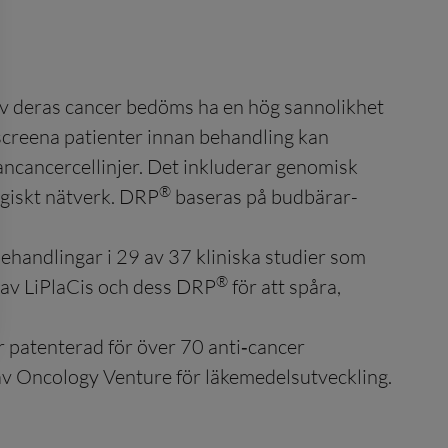
r av deras cancer bedöms ha en hög sannolikhet
 screena patienter innan behandling kan
ncancercellinjer. Det inkluderar genomisk
®
ogiskt nätverk. DRP
baseras på budbärar-
sbehandlingar i 29 av 37 kliniska studier som
®
 av LiPlaCis och dess DRP
för att spåra,
r patenterad för över 70 anti‑cancer
v Oncology Venture för läkemedelsutveckling.