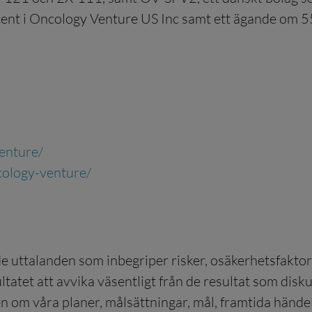
nt i Oncology Venture US Inc samt ett ägande om 55
enture/
cology-venture/
e uttalanden som inbegriper risker, osäkerhetsfaktore
sultatet att avvika väsentligt från de resultat som dis
 om våra planer, målsättningar, mål, framtida hände