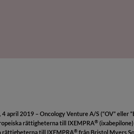
april 2019 – Oncology Venture A/S (“OV” eller ”Bo
®
europeiska rättigheterna till IXEMPRA
(ixabepilone)
®
a rättigheterna till IXEMPRA
från Bristol Myers S