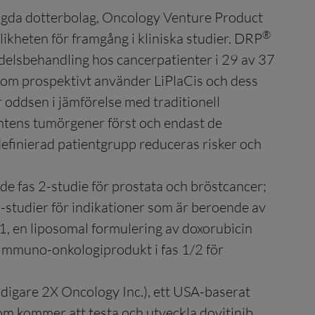
lägda dotterbolag, Oncology Venture Product
®
likheten för framgång i kliniska studier. DRP
emedelsbehandling hos cancerpatienter i 29 av 37
 som prospektivt använder LiPlaCis och dess
 oddsen i jämförelse med traditionell
ientens tumörgener först och endast de
efinierad patientgrupp reduceras risker och
nde fas 2-studie för prostata och bröstcancer;
-studier för indikationer som är beroende av
1, en liposomal formulering av doxorubicin
n immuno-onkologiprodukt i fas 1/2 för
idigare 2X Oncology Inc.), ett USA-baserat
m kommer att testa och utveckla dovitinib.