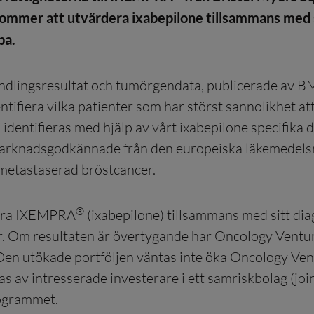
ommer att utvärdera ixabepilone tillsammans med 
pa.
dlingsresultat och tumörgendata, publicerade av BMS 
ntifiera vilka patienter som har störst sannolikhet at
 identifieras med hjälp av vårt ixabepilone specifika
tt marknadsgodkännade från den europeiska läkemede
 metastaserad bröstcancer.
®
dera IXEMPRA
(ixabepilone) tillsammans med sitt d
. Om resultaten är övertygande har Oncology Venture 
Den utökade portföljen väntas inte öka Oncology Ven
s av intresserade investerare i ett samriskbolag (joi
rogrammet.