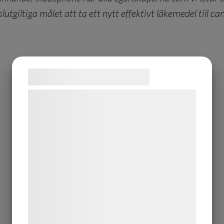
utgiltiga målet att ta ett nytt effektivt läkemedel till 
Samtykke til cookies
Vi og vores samarbejdspartnere bruger
teknologier, herunder cookies, til at
indsamle oplysninger om dig til forskellige
formål, herunder: Tilpasning af annoncering,
bedre brugeroplevelse, funktionalitet,
statistik og marketing. Disse oplysninger
kan blive delt med annoncerings- og
analysepartnere, som kan kombinere dem
med data, du tidligere har givet dem eller
de har indsamlet gennem din brug af deres