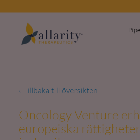
Skip
to
content
Pipe
‹ Tillbaka till översikten
Oncology Venture erhål
europeiska rättighete