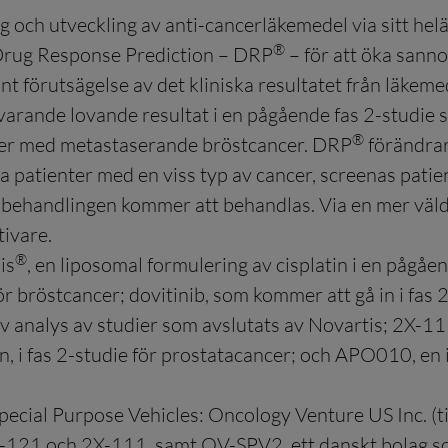
 och utveckling av anti-cancerläkemedel via sitt he
®
rug Response Prediction – DRP
– för att öka sanno
ikant förutsägelse av det kliniska resultatet från läk
rvarande lovande resultat i en pågående fas 2-studie
®
nter med metastaserande bröstcancer. DRP
förändrar
alla patienter med en viss typ av cancer, screenas pat
å behandlingen kommer att behandlas. Via en mer väld
ivare.
®
is
, en liposomal formulering av cisplatin i en pågåe
bröstcancer; dovitinib, som kommer att gå in i fas 2
v analys av studier som avslutats av Novartis; 2X-11
lven, i fas 2-studie för prostatacancer; och APO010, e
ecial Purpose Vehicles: Oncology Venture US Inc. (t
-121 och 2X-111, samt OV-SPV2, ett danskt bolag so