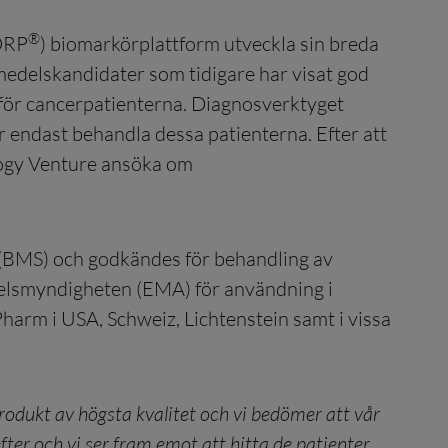
®
(DRP
) biomarkörplattform utveckla sin breda
emedelskandidater som tidigare har visat god
 för cancerpatienterna. Diagnosverktyget
r endast behandla dessa patienterna. Efter att
logy Venture ansöka om
 (BMS) och godkändes för behandling av
elsmyndigheten (EMA) för användning i
arm i USA, Schweiz, Lichtenstein samt i vissa
rodukt av högsta kvalitet och vi bedömer att vår
ter och vi ser fram emot att hitta de patienter