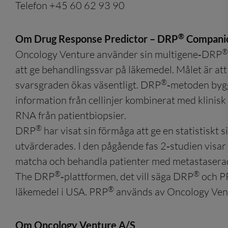
Telefon +45 60 62 93 90
®
Om Drug Response Predictor – DRP
Companio
®
Oncology Venture använder sin multigene‑DRP
att ge behandlingssvar på läkemedel. Målet är at
®
svarsgraden ökas väsentligt. DRP
‑metoden bygg
information från cellinjer kombinerat med klinisk
RNA från patientbiopsier.
®
DRP
har visat sin förmåga att ge en statistiskt 
utvärderades. I den pågående fas 2‑studien visa
matcha och behandla patienter med metastaserad
®
®
The DRP
‑plattformen, det vill säga DRP
och P
®
läkemedel i USA. PRP
används av Oncology Vent
Om Oncology Venture A/S