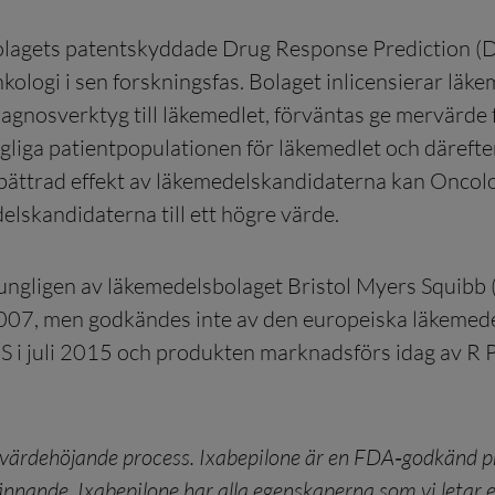
 bolagets patentskyddade Drug Response Prediction 
kologi i sen forskningsfas. Bolaget inlicensierar läk
iagnosverktyg till läkemedlet, förväntas ge mervärde
agliga patientpopulationen för läkemedlet och därefte
örbättrad effekt av läkemedelskandidaterna kan Onco
lskandidaterna till ett högre värde.
ungligen av läkemedelsbolaget Bristol Myers Squibb
007, men godkändes inte av den europeiska läkemed
 i juli 2015 och produkten marknadsförs idag av R Ph
år värdehöjande process. Ixabepilone är en FDA‑godkänd p
nnande. Ixabepilone har alla egenskaperna som vi letar ef