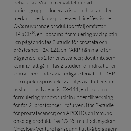
behandlas. Via en mer väldefinierad
patientgrupp reduceras risker och kostnader
medan utvecklingsprocessen blir effektivare.
OV:s nuvarande produktportfölj omfattar:
®
LiPlaCis
, en liposomal formulering av cisplatin
i en pågående fas 2-studie för prostata och
bröstcancer; 2X-121, en PARP-hämmare i en
pågående fas 2 för bröstcancer; dovitinib, som
kommer att gå in i fas 2-studier för indikationer
som är beroende av ytterligare Dovitinib-DRP
retrospektiv/prospektiv analys av studier som
avslutats av Novartis; 2X-111, en liposomal
formulering av doxorubicin under tillverkning
för fas 2 i bröstcancer; irofulven, i fas 2-studie
för prostatacancer; och APO010, en immuno-
onkologiprodukt i fas 1/2 för multipelt myelom.
Oncology Venture har spunnit ut två bolag som