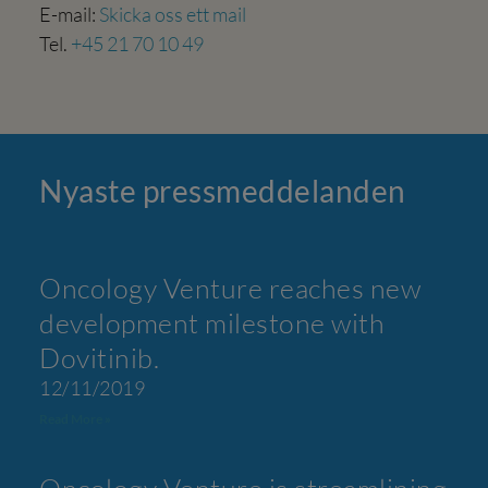
E-mail:
Skicka oss ett mail
Tel.
+45 21 70 10 49
Nyaste press­meddelanden
Oncology Venture reaches new
development milestone with
Dovitinib.
12/11/2019
Read More »