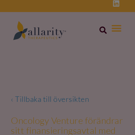
Skip
to
content
‹ Tillbaka till översikten
Oncology Venture förändrar
sitt finansieringsavtal med