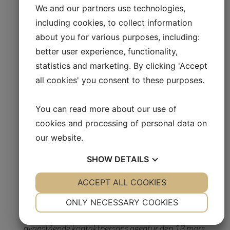
och andra försiktighetsmeddelanden som kan
We and our partners use technologies,
åtfölja de framåtblickande uttalandena. Vi åtar
including cookies, to collect information
oss ingen skyldighet att offentligt uppdatera
about you for various purposes, including:
eller revidera framtidsutsikter för att
better user experience, functionality,
återspegla efterföljande händelser eller
statistics and marketing. By clicking 'Accept
omständigheter efter det datum som gjorts,
all cookies' you consent to these purposes.
med undantag av vad som krävs enligt lag.
You can read more about our use of
Certified Adviser:
Sedermera
cookies and processing of personal data on
Fondkommission, Norra Vallgatan 64, 211 22,
our website.
Malmö, Sweden
SHOW
DETAILS
Detta är information som Oncology Venture A/S
YES
ACCEPT ALL COOKIES
NO
YES
NO
är skyldigt att publicera enligt EU:s förordning om
NECESSARY
PREFERENCES
marknadsmissbruk. Informationen
ONLY NECESSARY COOKIES
tillgängliggjordes för publicering genom
YES
NO
YES
NO
ovanstående kontaktpersons agentur den 13 mars