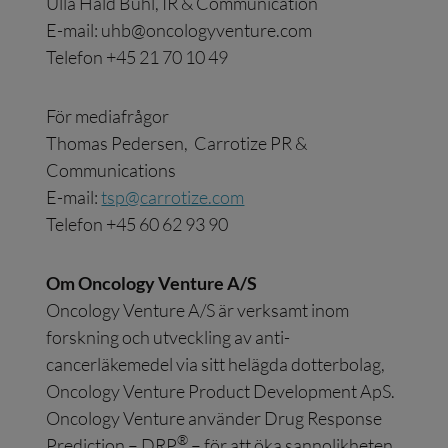
Ulla Hald Buhl, IR & Communication
E-mail:
uhb@oncologyventure.com
Telefon +45 21 70 10 49
För mediafrågor
Thomas Pedersen, Carrotize PR &
Communications
E-mail:
tsp@carrotize.com
Telefon +45 60 62 93 90
Om Oncology Venture A/S
Oncology Venture A/S är verksamt inom
forskning och utveckling av anti-
cancerläkemedel via sitt helägda dotterbolag,
Oncology Venture Product Development ApS.
Oncology Venture använder Drug Response
®
Prediction – DRP
– för att öka sannolikheten