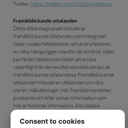
Twitter:
https://twitter.com/OncologyVenture
Framåtblickande uttalanden
Detta tillkännagivande inkluderar
framåtblickande uttalanden som inbegriper
risker, osäkerhetsfaktorer och andra faktorer,
av vilka många ligger utanför vår kontroll, vilket
kan få det faktiska resultatet att avvika
väsentligt från de resultat som diskuteras i de
framåtblickande uttalandena. Framåtblickande
uttalanden inkluderar uttalanden om våra
planer, målsättningar, mål, framtida händelser,
prestanda och/eller annan information som
inte är historisk information. Alla sådana
framåtblickande uttalanden är uttryckligen
Consent to cookies
kvalificerade av dessa försiktighetsåtgärder