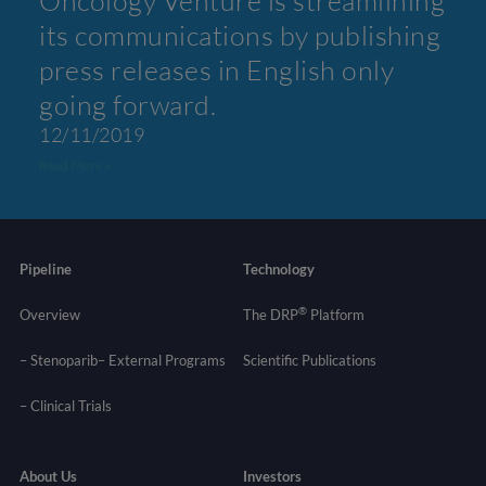
Oncology Venture is streamlining
its communications by publishing
press releases in English only
going forward.
12/11/2019
Read More »
Pipeline
Technology
®
Overview
The DRP
Platform
– Stenoparib
– External Programs
Scientific Publications
–
Clinical Trials
About Us
Investors