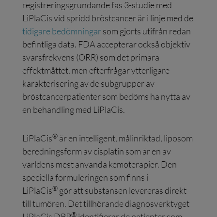
registreringsgrundande fas 3-studie med
LiPlaCis vid spridd bröstcancer är i linje med de
tidigare bedömningar
som gjorts utifrån redan
befintliga data. FDA accepterar också objektiv
svarsfrekvens (ORR) som det primära
effektmåttet, men efterfrågar ytterligare
karakterisering av de subgrupper av
bröstcancerpatienter som bedöms ha nytta av
en behandling med LiPlaCis.
®
LiPlaCis
är en intelligent, målinriktad, liposom
beredningsform av cisplatin som är en av
världens mest använda kemoterapier. Den
speciella formuleringen som finns i
®
LiPlaCis
gör att substansen levereras direkt
till tumören. Det tillhörande diagnosverktyget
®
LiPlaCis DRP
identifierar de patienter som