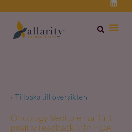
Skip
to
content
‹ Tillbaka till översikten
Oncology Venture har fått
positiv feedback från FDA