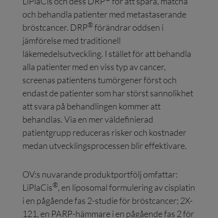
LiPlaCis och dess DRP
för att spåra, matcha
och behandla patienter med metastaserande
®
bröstcancer. DRP
förändrar oddsen i
jämförelse med traditionell
läkemedelsutveckling. I stället för att behandla
alla patienter med en viss typ av cancer,
screenas patientens tumörgener först och
endast de patienter som har störst sannolikhet
att svara på behandlingen kommer att
behandlas. Via en mer väldefinierad
patientgrupp reduceras risker och kostnader
medan utvecklingsprocessen blir effektivare.
OV:s nuvarande produktportfölj omfattar:
®
LiPlaCis
, en liposomal formulering av cisplatin
i en pågående fas 2-studie för bröstcancer; 2X-
121, en PARP-hämmare i en pågående fas 2 för