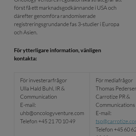
först få ett marknadsgodkännande i USA och
därefter genomföra randomiserade
registreringsgrundande fas 3-studier i Europa
och Asien.
För ytterligare information, vänligen
kontakta:
För investerarfrågor
För mediafrågor
Ulla Hald Buhl, IR &
Thomas Pedersen
Communication
Carrotize PR &
E-mail:
Communications
uhb@oncologyventure.com
E-mail:
Telefon +45 21 70 10 49
tsp@carrotize.c
Telefon +45 60 6