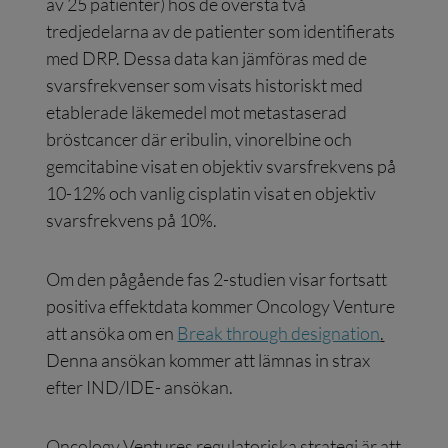
av 25 patienter) hos de översta två
tredjedelarna av de patienter som identifierats
med DRP. Dessa data kan jämföras med de
svarsfrekvenser som visats historiskt med
etablerade läkemedel mot metastaserad
bröstcancer där eribulin, vinorelbine och
gemcitabine visat en objektiv svarsfrekvens på
10-12% och vanlig cisplatin visat en objektiv
svarsfrekvens på 10%.
Om den pågående fas 2-studien visar fortsatt
positiva effektdata kommer Oncology Venture
att ansöka om en
Break through designation
.
Denna ansökan kommer att lämnas in strax
efter IND/IDE- ansökan.
Oncology Ventures regulatoriska strategi är att