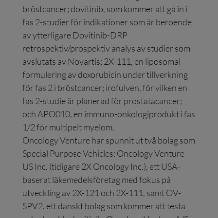
bröstcancer; dovitinib, som kommer att gå in i
fas 2-studier för indikationer som är beroende
av ytterligare Dovitinib-DRP
retrospektiv/prospektiv analys av studier som
avslutats av Novartis; 2X-111, en liposomal
formulering av doxorubicin under tillverkning
för fas 2 i bröstcancer; irofulven, för vilken en
fas 2-studie är planerad för prostatacancer;
och APO010, en immuno-onkologiprodukt i fas
1/2 för multipelt myelom.
Oncology Venture har spunnit ut två bolag som
Special Purpose Vehicles: Oncology Venture
US Inc. (tidigare 2X Oncology Inc.), ett USA-
baserat läkemedelsföretag med fokus på
utveckling av 2X-121 och 2X-111, samt OV-
SPV2, ett danskt bolag som kommer att testa