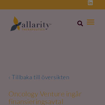
Skip
to
content
‹ Tillbaka till översikten
Oncology Venture ingår
finansieringsavtal