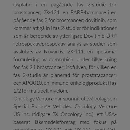
cisplatin i en pågående fas 2-studie för
bröstcancer; 2X-121, en PARP-hämmare i en
pågående fas 2 för bröstcancer; dovitinib, som
kommer att gå in i fas 2-studier för indikationer
som är beroende av ytterligare Dovitinib-DRP
retrospektiv/prospektiv analys av studier som
avslutats av Novartis; 2X-111, en liposomal
formulering av doxorubicin under tillverkning
för fas 2 i bröstcancer; irofulven, för vilken en
fas 2-studie är planerad för prostatacancer;
och APO010, en immuno-onkologiprodukt i fas
1/2 för multipelt myelom.
Oncology Venture har spunnit ut två bolag som
Special Purpose Vehicles: Oncology Venture
US Inc. (tidigare 2X Oncology Inc.), ett USA-
baserat läkemedelsföretag med fokus på
utveckling av 2X-121 och 2X-111, samt OV-