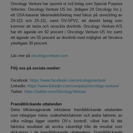
Oncology Venture har spunnit ut två bolag som Special Purpose
Vehicles: Oncology Venture US Inc. (tidigare 2X Oncology Inc.),
ett USA-baserat läkemedelsföretag med fokus på utveckling av
2X-121 och 2X-111, samt OV-SPV2, ett danskt bolag som
kommer att testa och utveckla dovitinib. Oncology Venture A/S
har ett ägande om 92 procent i Oncology Venture US Inc samt
ett ägande om 55 procent av dovitinib med möjlighet att förvärva
ytterligare 30 procent.
Läs mer på
oncologyventure.com
Följ oss på sociala medier:
Facebook:
https://www.facebook.com/oncologyventure/
LinkedIn:
https://www.linkedin.com/company/oncology-venture/
Twitter:
https://twitter.com/OncologyVenture
Framåtblickande uttalanden
Detta tillkännagivande inkluderar framåtblickande uttalanden
som inbegriper risker, osäkerhetsfaktorer och andra faktorer, av
vilka många ligger utanför OV:s kontroll, vilket kan få det
faktiska resultatet att avvika väsentligt från de resultat som
diskuteras i de framåtblickande uttalandena. Framåtblickande