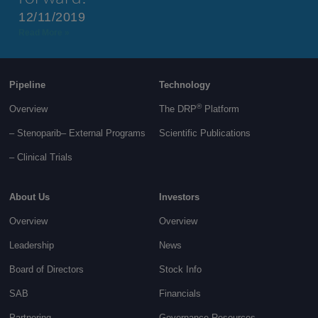
12/11/2019
Read More »
Pipeline
Technology
®
Overview
The DRP
Platform
– Stenoparib
– External Programs
Scientific Publications
–
Clinical Trials
About Us
Investors
Overview
Overview
Leadership
News
Board of Directors
Stock Info
SAB
Financials
Partnering
Governance
Resources