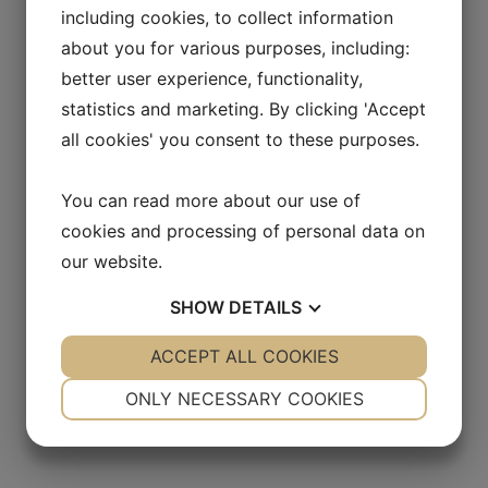
including cookies, to collect information
Prenumerera på pressmeddelanden
about you for various purposes, including:
och finansiella rapporter från
better user experience, functionality,
Oncology Venture A/S
statistics and marketing. By clicking 'Accept
all cookies' you consent to these purposes.
You can read more about our use of
cookies and processing of personal data on
our website.
SHOW
DETAILS
YES
ACCEPT ALL COOKIES
NO
YES
NO
NECESSARY
PREFERENCES
ONLY NECESSARY COOKIES
YES
NO
YES
NO
MARKETING
STATISTICS