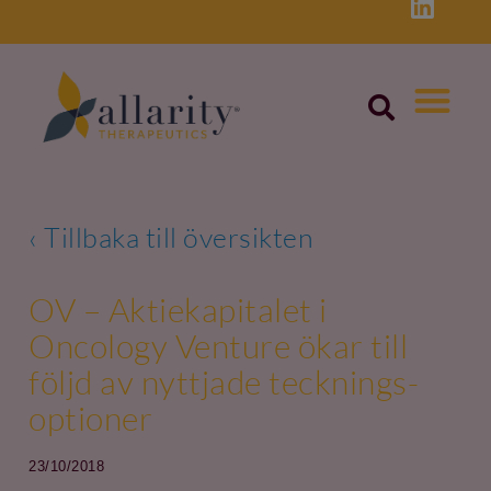
Skip
to
content
‹ Tillbaka till översikten
OV – Aktiekapitalet i
Oncology Venture ökar till
följd av nyttjade tecknings­
optioner
23/10/2018