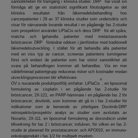
sannolikheten för framgång i kliniska studier. DRP
har visat sin
förmåga att ge en statistiskt signifikant förutsägelse av det
kliniska resultatet från läkemedelsbehandling hos
cancerpatienter i 29 av 37 kliniska studier som undersökts och
visar för närvarande lovande resultat i en pågående fas 2-studie
®
som prospektivt använder LiPlaCis och dess DRP
för att spåra,
matcha och behandla patienter med metastaserande
®
bröstcancer. DRP
förändrar oddsen i jämförelse med traditionell
läkemedelsutveckling. I stället för att behandla alla patienter
med en viss typ av cancer, screenas patientens tumörgener
först och endast de patienter som har störst sannolikhet att
svara på behandlingen kommer att behandlas. Via en mer
väldefinierad patientgrupp reduceras risker och kostnader medan
utvecklingsprocessen blir effektivare.
®
OV:s nuvarande produktportfölj omfattar: LiPlaCis
, en liposomal
formulering av cisplatin i en pågående fas 2-studie för
bröstcancer; 2X-121, en PARP-hämmare i en pågående fas 2 för
bröstcancer; dovitinib, som kommer att gå in i fas 2-studier för
indikationer som är beroende av ytterligare Dovitinib-DRP
retrospektiv/prospektiv analys av studier som avslutats av
Novartis; 2X-111, en liposomal formulering av doxorubicin under
tillverkning för fas 2 i bröstcancer; irofulven, för vilken en fas 2-
studie är planerad för prostatacancer; och APO010, en immuno-
onkologiprodukt i fas 1/2 för multipelt myelom.