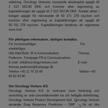
utdelning. Oncology Ventures nuvarande aktiekapital uppgår till
2 513 563,90 DKK och kommer efter registrering av
kapitalökningen att uppgå till 2 515 563,90 DKK. Antalet aktier i
bolaget uppgår för närvarande till 50 271 278 stycken och
kommer efter registrering av kapitalökningen att uppgå till
50 311 278 stycken. Kapitalökningen beräknas att registreras
inom kort.
För ytterligare information, vänligen kontakta:
För investerarfrågor: För
mediafrågor:
Ulla Hald Buhl, IR & kommunikation Thomas
Pedersen, Frontpage PR & Communications
E-mail:
uhb@oncologyventure.com
E-mail:
thomas.pedersen@frontpage.dk
Telefon +45 21 70 10 49 Telefon +45
60 62 93 90
Om Oncology Venture A/S
Oncology Venture A/S är verksamt inom forskning och
utveckling av anti-cancerläkemedel via sitt helägda dotterbolag,
Oncology Venture Product Development ApS. Oncology Venture
®
använder Drug Response Prediction – DRP
– för att öka
®