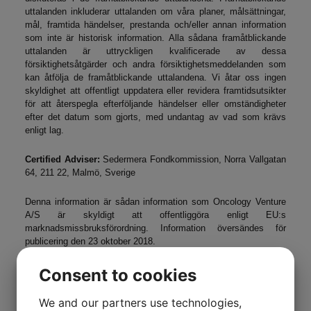
uttalanden inkluderar uttalanden om våra planer, målsättningar,
mål, framtida händelser, prestanda och/eller annan information
som inte är historisk information. Alla sådana framåtblickande
uttalanden är uttryckligen kvalificerade av dessa
försiktighetsåtgärder och andra försiktighetsmeddelanden som
kan åtfölja de framåtblickande uttalandena. Vi åtar oss ingen
skyldighet att offentligt uppdatera eller revidera framtidsutsikter
för att återspegla efterföljande händelser eller omständigheter
efter det datum som gjorts, med undantag av vad som krävs
enligt lag.
Certified Adviser:
Sedermera Fondkommission, Norra Vallgatan
64, 211 22, Malmö, Sverige
Denna information är sådan information som Oncology Venture
A/S är skyldigt att offentliggöra enligt EU:s
marknadsmissbruksförordning. Information översändes för
publicering den 23 oktober 2018.
Consent to cookies
We and our partners use technologies,