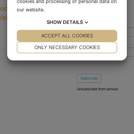
cookies and processing of personal data on
 och
our website.
 Venture
SHOW
DETAILS
YES
ACCEPT ALL COOKIES
NO
YES
NO
NECESSARY
PREFERENCES
ONLY NECESSARY COOKIES
YES
NO
YES
NO
MARKETING
STATISTICS