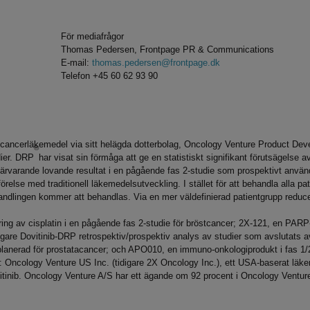
För mediafrågor
Thomas Pedersen, Frontpage PR & Communications
E-mail:
thomas.pedersen@frontpage.dk
Telefon +45 60 62 93 90
i-cancerläkemedel via sitt helägda dotterbolag, Oncology Venture Product 
®
dier. DRP
har visat sin förmåga att ge en statistiskt signifikant förutsägelse 
r närvarande lovande resultat i en pågående fas 2-studie som prospektivt anv
örelse med traditionell läkemedelsutveckling. I stället för att behandla alla 
handlingen kommer att behandlas. Via en mer väldefinierad patientgrupp redu
ring av cisplatin i en pågående fas 2-studie för bröstcancer; 2X-121, en PAR
rligare Dovitinib-DRP retrospektiv/prospektiv analys av studier som avslutats 
 är planerad för prostatacancer; och APO010, en immuno-onkologiprodukt i fas 1/
: Oncology Venture US Inc. (tidigare 2X Oncology Inc.), ett USA-baserat läk
inib. Oncology Venture A/S har ett ägande om 92 procent i Oncology Venture