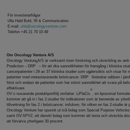
För investerarfrågor
Ulla Hald Buhl, IR & Communication
E-mail:
uhb@oncologyventure.com
Telefon +45 21 70 10 49
Om Oncology Venture A/S
Oncology Venture A/S är verksamt inom forskning och utveckling av ant
®
Prediction – DRP
– för att öka sannolikheten för framgång i kliniska stu
cancerpatienter i 29 av 37 kliniska studier som undersökts och visar fö
®
patienter med metastaserande bröstcancer. DRP
förändrar oddsen i jämf
först och endast de patienter som har störst sannolikhet att svara på be
effektivare.
®
OV:s nuvarande produktportfölj omfattar: LiPlaCis
, en liposomal formule
kommer att gå in i fas 2-studier för indikationer som är beroende av ytte
tillverkning för fas 2 i bröstcancer; irofulven, för vilken en fas 2-studie
Oncology Venture har spunnit ut två bolag som Special Purpose Vehicles
samt OV-SPV2, ett danskt bolag som kommer att testa och utveckla dovit
att förvärva ytterligare 30 procent.