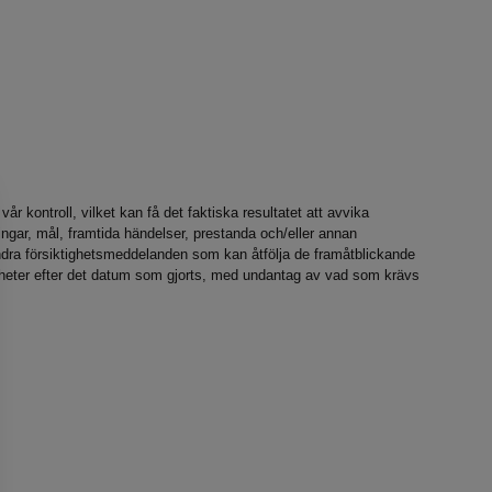
r kontroll, vilket kan få det faktiska resultatet att avvika
ingar, mål, framtida händelser, prestanda och/eller annan
 andra försiktighetsmeddelanden som kan åtfölja de framåtblickande
ndigheter efter det datum som gjorts, med undantag av vad som krävs