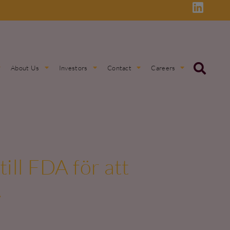
About Us
Investors
Contact
Careers
ll FDA för att
A