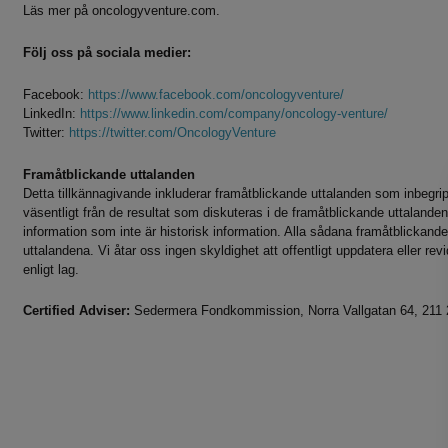
Läs mer på oncologyventure.com.
Följ oss på sociala medier:
Facebook:
https://www.facebook.com/oncologyventure/
LinkedIn:
https://www.linkedin.com/company/oncology-venture/
Twitter:
https://twitter.com/OncologyVenture
Framåtblickande uttalanden
Detta tillkännagivande inkluderar framåtblickande uttalanden som inbegriper
väsentligt från de resultat som diskuteras i de framåtblickande uttalande
information som inte är historisk information. Alla sådana framåtblickand
uttalandena. Vi åtar oss ingen skyldighet att offentligt uppdatera eller r
enligt lag.
Certified Adviser:
Sedermera Fondkommission, Norra Vallgatan 64, 211