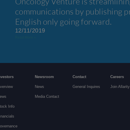
Oncology Venture is streamlining
communications by publishing pr
English only going forward.
12/11/2019
Read More »
nvestors
Newsroom
Contact
Careers
verview
News
General Inquires
Join Allarity
ews
Media Contact
tock Info
inancials
overnance