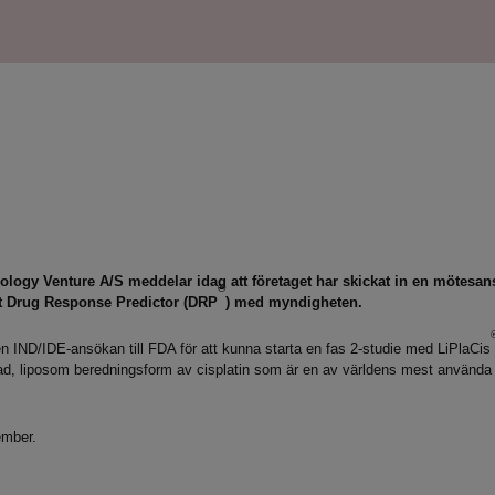
ology Venture A/S
meddelar idag att företaget har skickat in en mötesan
®
t
Drug Response Predictor (DRP
) med myndigheten.
 en IND/IDE-ansökan till FDA för att kunna starta en fas 2-studie med LiPlaCis
ktad, liposom beredningsform av cisplatin som är en av världens mest använda
ember.