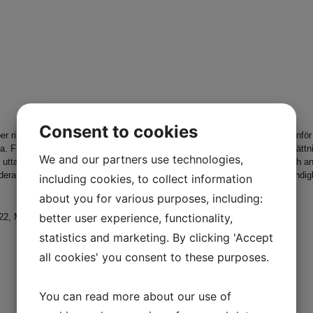
Consent to cookies
 risker, osäkerhetsfaktorer och andra faktorer, av vilka många ligger utanför vå
na. Framåtblickande uttalanden inkluderar uttalanden om våra planer, målsättn
We and our partners use technologies,
e uttalanden är uttryckligen kvalificerade av dessa försiktighetsåtgärder och
evidera framtidsutsikter för att återspegla efterföljande händelser eller omstä
including cookies, to collect information
about you for various purposes, including:
better user experience, functionality,
 22, Malmö, Sweden
statistics and marketing. By clicking 'Accept
all cookies' you consent to these purposes.
You can read more about our use of