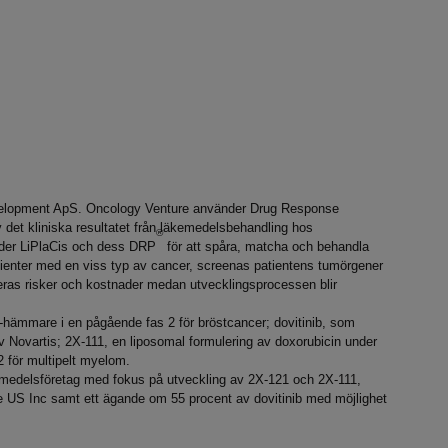
Development ApS. Oncology Venture använder Drug Response
av det kliniska resultatet från läkemedelsbehandling hos
®
änder LiPlaCis och dess DRP
för att spåra, matcha och behandla
patienter med en viss typ av cancer, screenas patientens tumörgener
ceras risker och kostnader medan utvecklingsprocessen blir
P-hämmare i en pågående fas 2 för bröstcancer; dovitinib, som
av Novartis; 2X-111, en liposomal formulering av doxorubicin under
2 för multipelt myelom.
emedelsföretag med fokus på utveckling av 2X-121 och 2X-111,
 US Inc samt ett ägande om 55 procent av dovitinib med möjlighet