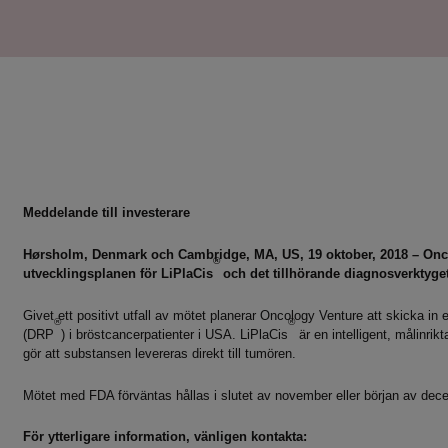
Meddelande till investerare
Hørsholm, Denmark och Cambridge, MA, US, 19 oktober, 2018 – Onc
®
utvecklingsplanen för LiPlaCis
och det tillhörande diagnosverktyge
Givet ett positivt utfall av mötet planerar Oncology Venture att skicka in
®
®
(DRP
) i bröstcancerpatienter i USA. LiPlaCis
är en intelligent, målinri
gör att substansen levereras direkt till tumören.
Mötet med FDA förväntas hållas i slutet av november eller början av dec
För ytterligare information, vänligen kontakta: