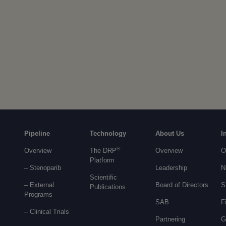
Pipeline
Technology
About Us
I
®
Overview
The DRP
Overview
O
Platform
– Stenoparib
Leadership
N
Scientific
– External
Board of Directors
S
Publications
Programs
SAB
F
–
Clinical Trials
Partnering
G