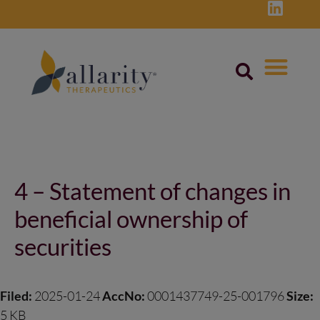
Skip
to
content
Post
navigation
4 – Statement of changes in
beneficial ownership of
securities
Filed:
2025-01-24
AccNo:
0001437749-25-001796
Size:
5 KB