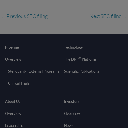
←
Previous SEC filing
Next SEC filing
→
Pipeline
Technology
®
Overview
The DRP
Platform
– Stenoparib
– External Programs
Scientific Publications
–
Clinical Trials
About Us
Investors
Overview
Overview
Leadership
News