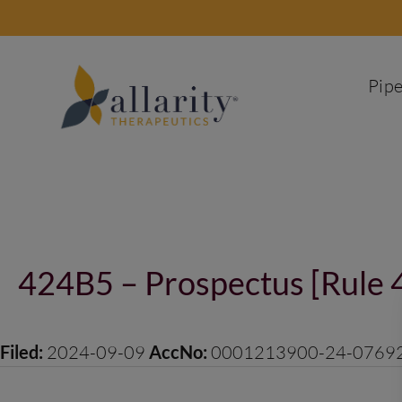
Skip
to
content
Pipe
Post
navigation
424B5 – Prospectus [Rule 4
Filed:
2024-09-09
AccNo:
0001213900-24-0769