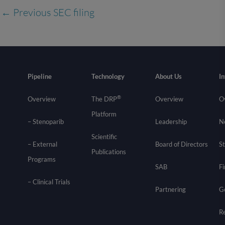
←
Previous SEC filing
Pipeline
Technology
About Us
In
®
Overview
The DRP
Overview
O
Platform
– Stenoparib
Leadership
N
Scientific
– External
Board of Directors
St
Publications
Programs
SAB
Fi
–
Clinical Trials
Partnering
G
R