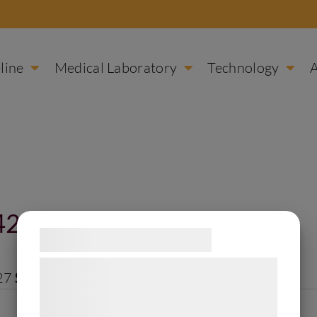
line
Medical Laboratory
Technology
24(b)(5)]
Samtykke til cookies
Vi og vores samarbejdspartnere bruger
27
Size:
33 KB
teknologier, herunder cookies, til at
indsamle oplysninger om dig til forskellige