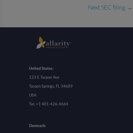
Next SEC filing
→
United States:
123 E Tarpon Ave
Tarpon Springs, FL 34689
USA
Tel. +1 401-426-4664
Denmark: