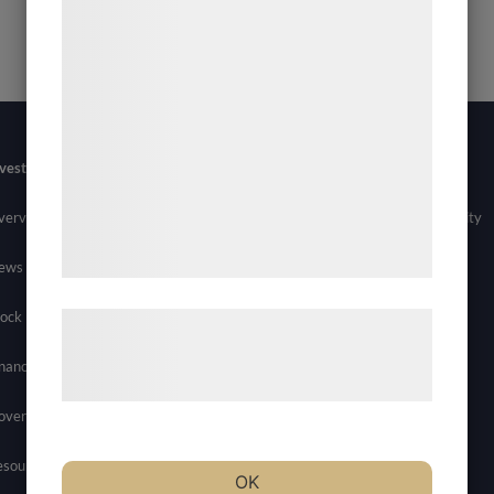
formål, herunder: Tilpasning af annoncering,
bedre brugeroplevelse, funktionalitet,
statistik og marketing. Disse oplysninger
kan blive delt med annoncerings- og
analysepartnere, som kan kombinere dem
vestors
Newsroom
Contact
Careers
med data, du tidligere har givet dem eller
de har indsamlet gennem din brug af deres
verview
News
General Inquires
Join Allarity
tjenester. Ved at klikke på 'OK' giver du
samtykke til disse formål.
ews
Media Contact
ock Info
Læs mere om vores brug af cookies og
behandling af persondata på vores
nancials
hjemmeside.
overnance
esources
OK