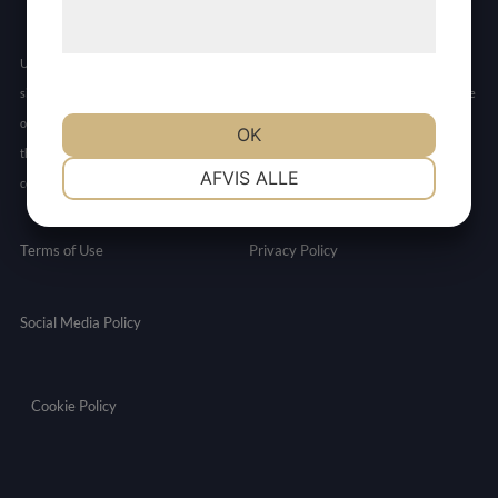
behandling af persondata på vores
hjemmeside.
Unless otherwise specified, all product and service name appearing in this internet
site are trademark owned by or licensed to Allarity, its subsidiaries or affiliates. No use
of any Allarity trademark, trade name, or trade dress in this site may be made without
OK
the prior written authorization of Allarity, except to identify the product or services of
NØDVENDIGE
PRÆFERENCER
AFVIS ALLE
company.
MARKETING
STATISTIK
Terms of Use
Privacy Policy
Social Media Policy
Cookie Policy