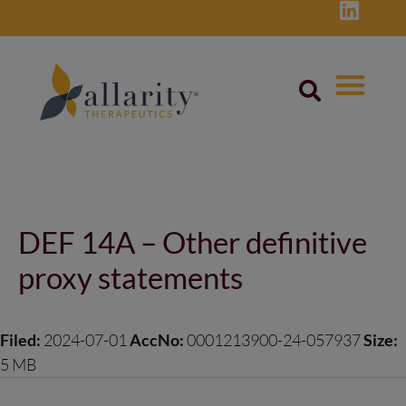
Skip
to
content
Post
navigation
DEF 14A – Other definitive
proxy statements
Filed:
2024-07-01
AccNo:
0001213900-24-057937
Size:
5 MB