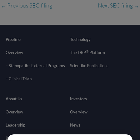
←
Previous SEC filing
Next SEC filing
→
Pipeline
Technology
®
Overview
The DRP
Platform
– Stenoparib
– External Programs
Scientific Publications
–
Clinical Trials
About Us
Investors
Overview
Overview
Leadership
News
Board of Directors
Stock Info