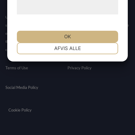
behandling af persondata på vores
hjemmeside.
Unless otherwise specified, all product and service name appearing in this internet
site are trademark owned by or licensed to Allarity, its subsidiaries or affiliates. No use
of any Allarity trademark, trade name, or trade dress in this site may be made without
OK
the prior written authorization of Allarity, except to identify the product or services of
NØDVENDIGE
PRÆFERENCER
AFVIS ALLE
company.
MARKETING
STATISTIK
Terms of Use
Privacy Policy
Social Media Policy
Cookie Policy