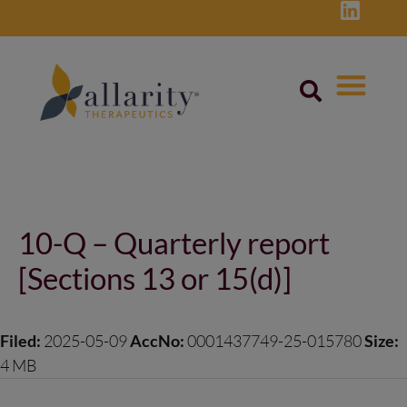
Skip
to
content
Post
navigation
10-Q – Quarterly report
[Sections 13 or 15(d)]
Filed:
2025-05-09
AccNo:
0001437749-25-015780
Size:
4 MB