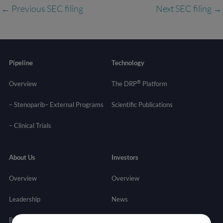
←
Previous SEC filing
Next SEC filing
→
Pipeline
Technology
®
Overview
The DRP
Platform
– Stenoparib
– External Programs
Scientific Publications
–
Clinical Trials
About Us
Investors
Overview
Overview
Leadership
News
Board of Directors
Stock Info