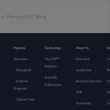
←
Previous SEC filing
Pipeline
Technology
About Us
In
®
Overview
The DRP
Overview
O
Platform
– Stenoparib
Leadership
N
Scientific
– External
Board of Directors
St
Publications
Programs
SAB
Fi
–
Clinical Trials
Partnering
G