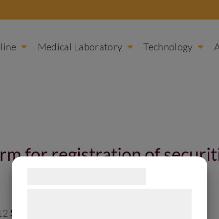
line
Medical Laboratory
Technology
m for registration of securit
Samtykke til cookies
Vi og vores samarbejdspartnere bruger
teknologier, herunder cookies, til at
12
Size:
1 MB