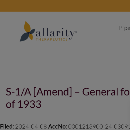
Skip
to
content
Pipe
Post
navigation
S-1/A [Amend] – General for
of 1933
Filed:
2024-04-08
AccNo:
0001213900-24-0309