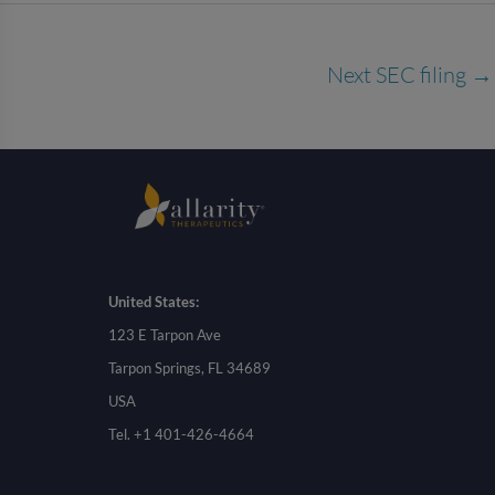
Next SEC filing
→
United States:
123 E Tarpon Ave
Tarpon Springs, FL 34689
USA
Tel. +1 401-426-4664